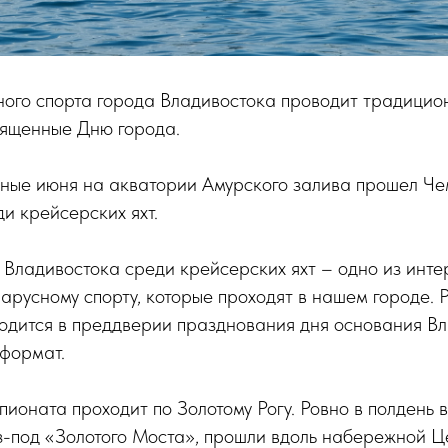
ого спорта города Владивостока проводит традицио
вященные Дню города.
дные июня на акватории Амурского залива прошел Че
и крейсерских яхт.
 Владивостока среди крейсерских яхт – одно из инт
арусному спорту, которые проходят в нашем городе. 
одится в преддверии празднования дня основания Вл
 формат.
пионата проходит по Золотому Рогу. Ровно в полдень в
из-под «Золотого Моста», прошли вдоль набережной 