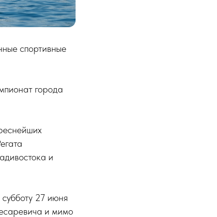
нные спортивные
мпионат города
ереснейших
Регата
адивостока и
 субботу 27 июня
Цесаревича и мимо