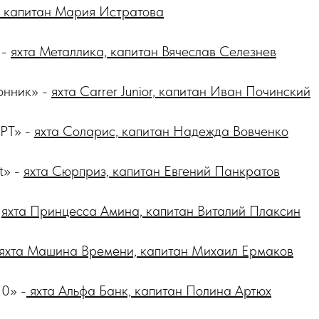
капитан Мария Истратова
 -
яхта Металлика, капитан Вячеслав Селезнев
онник» -
яхта Carrer Junior, капитан Иван Починский
РТ» -
яхта Соларис, капитан Надежда Вовченко
t» -
яхта Сюрприз, капитан Евгений Панкратов
-
яхта Принцесса Амина, капитан Виталий Плаксин
яхта Машина Времени, капитан Михаил Ермаков
0» -
яхта Альфа Банк, капитан Полина Артюх