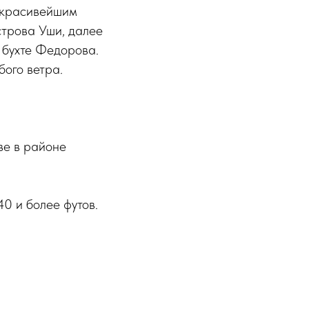
а красивейшим
строва Уши, далее
 бухте Федорова.
бого ветра.
ве в районе
0 и более футов.