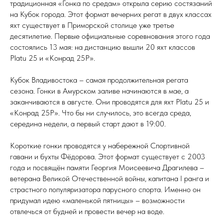
традиционная «Гонка по средам» открыла серию состязаний
на Кубок города. Этот формат вечерних регат в двух классах
яхт существует в Приморской столице уже третье
десятилетие. Первые официальные соревнования этого года
состоялись 13 мая: на дистанцию вышли 20 яхт классов
Platu 25 и «Конрад 25Р».
Кубок Владивостока – самая продолжительная регата
сезона. Гонки в Амурском заливе начинаются в мае, а
заканчиваются в августе. Они проводятся для яхт Platu 25 и
«Конрад 25Р». Что бы ни случилось, это всегда среда,
середина недели, а первый старт дают в 19:00.
Короткие гонки проводятся у набережной Спортивной
гавани и бухты Фёдорова. Этот формат существует с 2003
года и посвящён памяти Георгия Моисеевича Драгилева –
ветерана Великой Отечественной войны, капитана I ранга и
страстного популяризатора парусного спорта. Именно он
придумал идею «маленькой пятницы» – возможности
отвлечься от будней и провести вечер на воде.