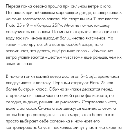
Первая гонка сезона прошла при сильном ветре с юга.
Началась при небольшом моросящем дожде, а завершилась
на фоне золотистого заката. На старт вышли 11 яхт класса
Platu 25 и 9 – «Конрад 25Р». Многие по-настоящему
соскучились по гонкам. Начиная с открытия навигации на
воду так или иначе выходит большинство яхтсменов. Но
гонки – это другое. Это всегда особый азарт, тело
вспоминает, что делать, ещё раньше головы. Изменения
ветра улавливаются «шестым чувством» ещё раньше, чем их
заметят глаза.
В начале гонки южный ветер достигал 5–6 м/с, временами
«подгуливая» к востоку. Первыми стартуют Platu 25 как
более быстрый класс. Обычно экипажи держатся перед
стартовым сигналом уже на самой грани фальстарта, но
сегодня, видимо, решили не рисковать. Стартовали чисто,
даже с запасом. Сначала все движутся единым флотом, а
потом быстро расходятся – кто в море, кто в берег, а кто
просто выбирает себе соперника и начинает его
контролировать. Спустя несколько минут участники сходятся